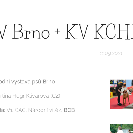
 Brno + KV KCH
11.09.2021
odní výstava psů Brno
tina Hegr Klivarová (CZ)
da:
V1, CAC, Národní vítěz,
BOB