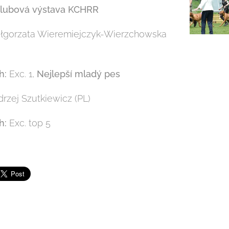
 Klubová výstava KCHRR
gorzata Wieremiejczyk-Wierzchowska
h:
Exc. 1,
Nejlepší mladý pes
rzej Szutkiewicz (PL)
h:
Exc. top 5