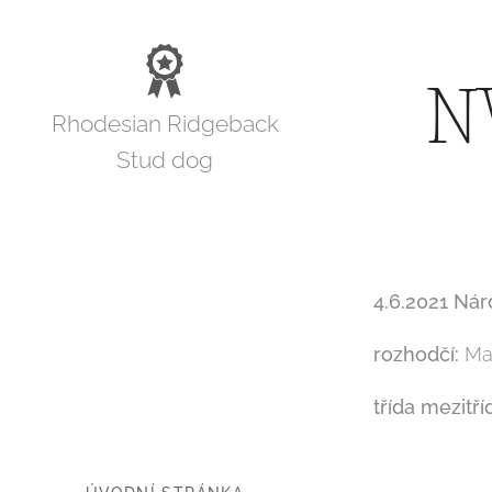
NV
Rhodesian Ridgeback
Stud dog
4.6.2021 Nár
rozhodčí:
Mar
třída mezitří