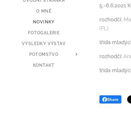
ÚVODNÍ STRÁNKA
5.-6.6.2021
O MNĚ
rozhodčí:
Mał
NOVINKY
(PL)
FOTOGALERIE
třída mladýc
VÝSLEDKY VÝSTAV
POTOMSTVO
rozhodčí:
And
KONTAKT
třída mladýc
Share