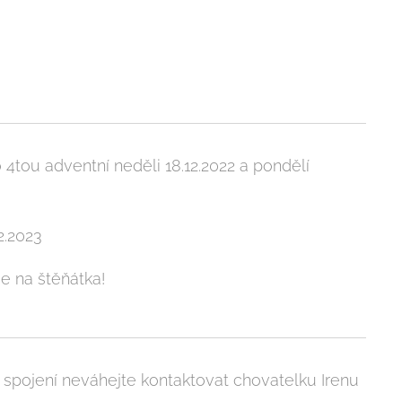
 4tou adventní neděli 18.12.2022 a pondělí
2.2023
se na štěňátka!
o spojení neváhejte kontaktovat chovatelku Irenu