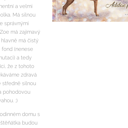
entní a velmi
holka. Má silnou
se správnými
 Zoe má zajímavý
hlavně má čistý
 fond (nenese
utaci) a tedy
ci, že z tohoto
ekáváme zdravá
e středně silnou
 a pohodovou
ahou. ;)
 rodinném domu s
 štěňátka budou