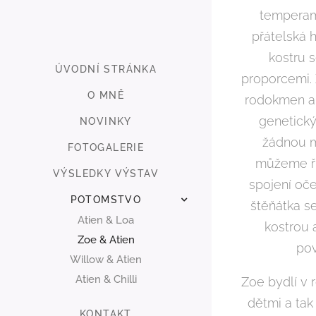
temperam
přátelská 
kostru 
ÚVODNÍ STRÁNKA
proporcemi.
O MNĚ
rodokmen a 
genetický
NOVINKY
žádnou m
FOTOGALERIE
můžeme ří
VÝSLEDKY VÝSTAV
spojení oč
POTOMSTVO
štěňátka s
Atien & Loa
kostrou
Zoe & Atien
pov
Willow & Atien
Atien & Chilli
Zoe bydlí v
dětmi a tak
KONTAKT