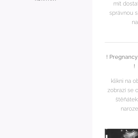
mít dosta
správnou s
na
! Pregnancy
!
klikni na 
zobrazí se 
štěňátek
narození