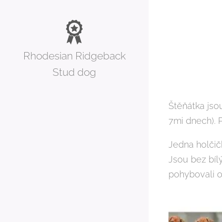
Rhodesian Ridgeback
Stud dog
Štěňátka jso
7mi dnech). 
Jedna holčič
Jsou bez bíl
pohybovali o