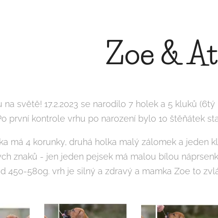
Zoe & At
u na světě! 17.2.2023 se narodilo 7 holek a 5 kluků (
Po první kontrole vrhu po narození bylo 10 štěňátek st
ka má 4 korunky, druhá holka malý zálomek a jeden klu
ých znaků - jen jeden pejsek má malou bílou náprsenk
d 450-580g. vrh je silný a zdravý a mamka Zoe to zvl