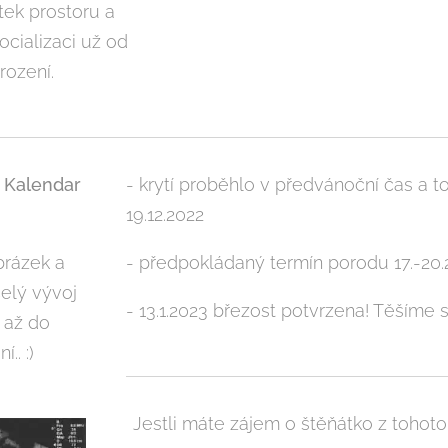
tek prostoru a
ocializaci už od
rození.
 Kalendar
- krytí proběhlo v předvánoční čas a to
19.12.2022
obrázek a
- předpokládaný termín porodu 17.-20.
celý vývoj
- 13.1.2023 březost potvrzena! Těšíme 
 až do
.. :)
Jestli máte zájem o štěňátko z tohot