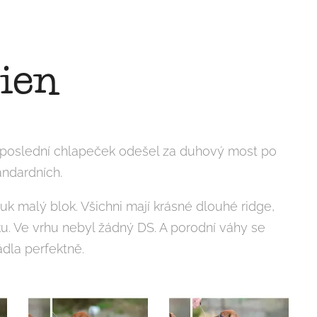
ien
6tý poslední chlapeček odešel za duhový most po
andardních.
k malý blok. Všichni mají krásné dlouhé ridge,
u. Ve vrhu nebyl žádný DS. A porodní váhy se
ádla perfektně.