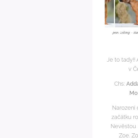
Je to tady!!
v Č
Chs:
Add
Mo
Narození
začátku ro
Nevěstou s
Zoe. Zo