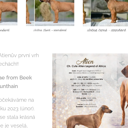
 Atienův první vrh
echách!!
ae from Beek
unthain
 očekáváme na
ku 2023 (únor).
e stala krásná
e je veselá,