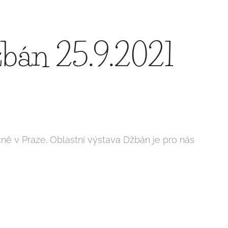
žbán 25.9.2021
ně v Praze. Oblastní výstava Džbán je pro nás