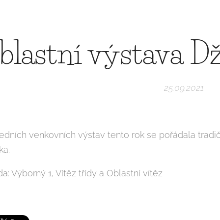
blastní výstava D
25.09.2021
edních venkovních výstav tento rok se pořádala tradič
ka.
da: Výborný 1, Vítěz třídy a Oblastní vítěz