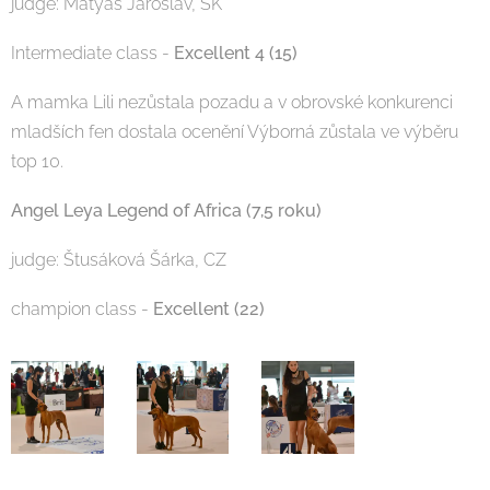
judge: Matyáš Jaroslav, SK
Intermediate class -
Excellent 4 (15)
A mamka Lili nezůstala pozadu a v obrovské konkurenci
mladších fen dostala ocenění Výborná zůstala ve výběru
top 10.
Angel Leya Legend of Africa (7,5 roku)
judge: Štusáková Šárka, CZ
champion class -
Excellent (22)