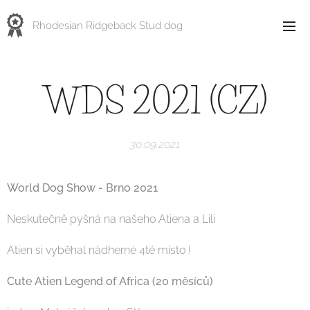
Rhodesian Ridgeback Stud dog
WDS 2021 (CZ)
30.09.2021
World Dog Show - Brno 2021
Neskutečně pyšná na našeho Atiena a Lili
Atien si vyběhal nádherné 4té místo !
Cute Atien Legend of Africa (20 měsíců)